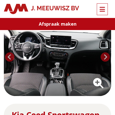
Terug naar overzicht
Afspraak maken
…
Kia Ceed Sportswagon