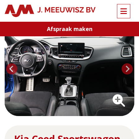
Terug naar overzicht
Afspraak maken
…
Kia Ceed Sportswagon