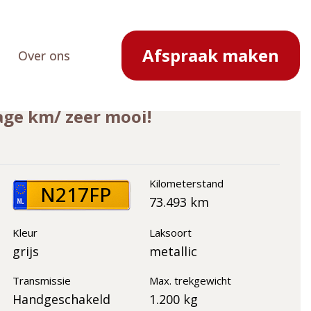
Terug naar overzicht
Afspraak maken
Over ons
a
lage km/ zeer mooi!
Kilometerstand
N217FP
73.493 km
Kleur
Laksoort
grijs
metallic
Transmissie
Max. trekgewicht
Handgeschakeld
1.200 kg