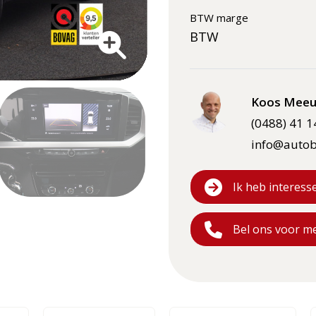
BTW marge
BTW
Koos Meeu
(0488) 41 1
info@autob
Ik heb interess
Bel ons voor m