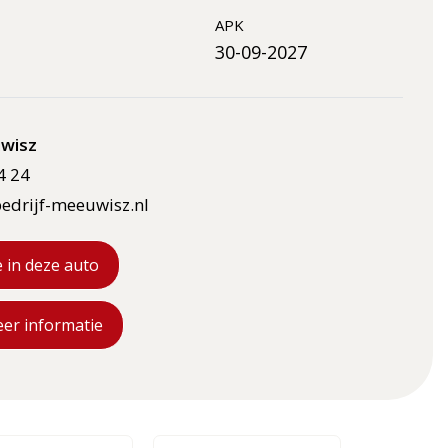
APK
30-09-2027
wisz
4 24
edrijf-meeuwisz.nl
e in deze auto
eer informatie