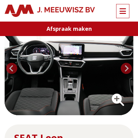
Terug naar overzicht
Afspraak maken
…
SEAT Leon