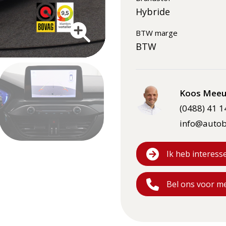
Hybride
BTW marge
BTW
Koos Meeu
(0488) 41 1
info@autob
Ik heb interess
Bel ons voor m