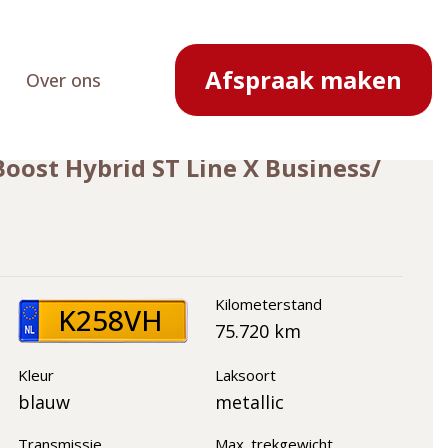
Terug naar overzicht
Afspraak maken
Over ons
oost Hybrid ST Line X Business/
Kilometerstand
K258VH
75.720 km
Kleur
Laksoort
blauw
metallic
Transmissie
Max. trekgewicht