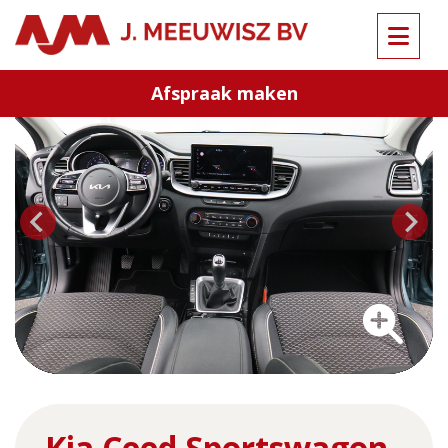
Terug naar overzicht
Afspraak maken
…
Kia Ceed Sportswagon