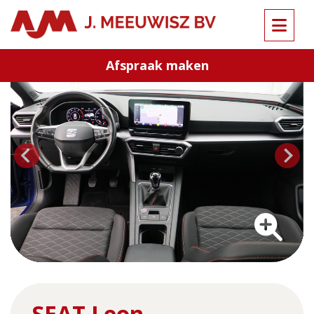
Terug naar overzicht
Afspraak maken
…
SEAT Leon